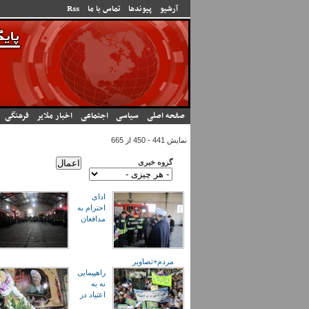
رفتن به محتوای اصلی
آرشیو
پیوندها
تماس با ما
Rss
صفحه اصلی
سیاسی
اجتماعی
اخبار ملایر
فرهنگی
نمایش 441 - 450 از 665
گروه خبری
ادای
احترام به
مدافعان
مردم+تصاویر
راهپیمایی
نه به
اعتیاد در