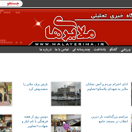
فرم جستجو
جستجو
ورزشی
گفتگو
یادداشت
چندرسانه ای
تماس با ما
درباره ما
ادای احترام مردم و آتش نشانان
بارش برف ملایر را
ملایر به شهدای پلاسکو+تصاویر
سفیدپوش کرد
مراسم بزرگداشت یار دیرین
دومین روز از هفته
انقلاب در مسجد جامع
فرهنگی با نام ایثار و
شهادت+تصاویر