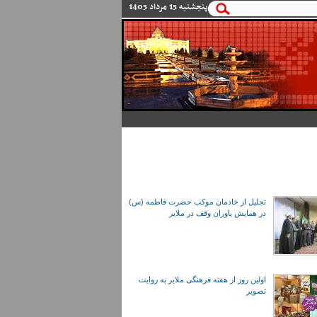
پنجشنبه 15 مرداد 1405
تجلیل از خادمان موکب حضرت فاطمه (س)
در همایش یاوران وقف در ملایر
اولین روز از هفته فرهنگی ملایر به روایت
تصویر