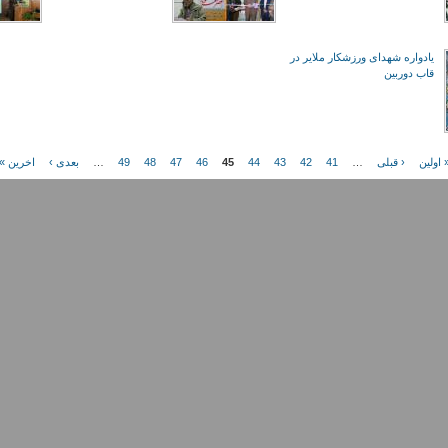
یادواره شهدای ورزشکار ملایر در
قاب دوربین
 اولین
‹ قبلی
…
41
42
43
44
45
46
47
48
49
…
بعدی ›
اخرین »