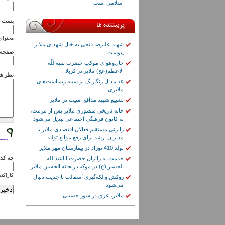
اسلامی است
پست ال
پربیننده ها
محتوای
شهید علیرضا فتحی به خیل شهدای ملایر
صفحه 
پیوست
حال‌وهوای موکب حضرت بقیة‌اللّٰه
الاعظم(عج) ملایر در کربلا
نظر ش
۱۵ مدال رنگارنگ بر سینه ژیمناست‌های
ملایری
تشییع شهید مدافع امنیت در ملایر
خانه تاریخی منصوری ملایر پس از مرمت،
به کانون فرهنگی اجتماعی تبدیل می‌شود
رایزنی مستقیم فعالان اقتصادی ملایر با
مدیران ارشد برای رفع موانع تولید
تولد 410 نوزاد در بیمارستان مهر ملایر
چه کدی
خدمت به زائران حضرت اباعبدالله
الحسین(ع) در موکب ریحانه الحسین ملایر
کاراکتر
روکش و لکه‌گیری آسفالت با جدیت دنبال
می‌شود
ملایر، غرق در شور حسینی