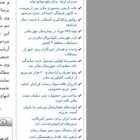
مدیران ارشد برای رفع موانع تولید
و صند
خانه تاریخی منصوری ملایر پس از مرمت،
برسان
به کانون فرهنگی اجتماعی تبدیل می‌شود
وی با
روکش و لکه‌گیری آسفالت با جدیت دنبال
می‌شود
نیم س
تولد 410 نوزاد در بیمارستان مهر ملایر
این م
نایب قهرمانی تکواندوکار ملایری در
مردم 
مسابقات منطقه ۴ کشور
آریایی
وحدت و همدلی خبرنگاران رمز عبور از
مشکلات
جمعیت
محمدرضا اولیایی مسئول جدید نمایندگی
وی مد
خانه مطبوعات شهرستان ملایر شد
مطالب
رفع تصرف و آزادسازی ۲۰ هزار مترمربع
از اراضی کشاورزی ملایر
نماین
کاربران فاقد سواد رسانه، قربانیان اصلی
تخصص 
نقض حریم خصوصی
انتها
ساخت تیزر جشنواره ملی مبلمان منبت
ملایر کلید خورد
ایونت‌های هنجارشکن ورزشی به بانوان
آسیب می‌زند
ملت ایران برای دشمن آمریکایی
درس‌های فراموش‌نشدنی دارد
باج دیجیتال بدون سپر سواد رسانه
اربعین نماد اقتدار و همبستگی امت
نام شم