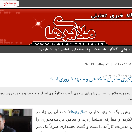
فرم جستج
جستجو
ورزشی
گفتگو
یادداشت
چندرسانه ای
تماس با ما
درباره ما
|
کد مطلب:
34313
ده مردم ملایر در مجلس:
رگیری مدیران متخصص و متعهد ضروری است
ینده مردم ملایر در مجلس شورای اسلامی گفت: به‌کارگیری افراد متخصص و متعهد در پست‌ه
.
ارش پایگاه خبری تحلیلی «
ملایری‌ها
»؛احمد آریایی‌نژاد در
تکریم و معارفه بخشدار زند و سامن برنامه‌محوری را
مدیریت کارآمد دانست و گفت:بخشداری صرفاً یک میز