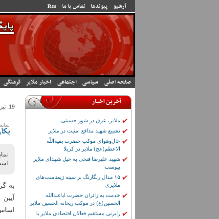
رفتن به محتوای اصلی
آرشیو
پیوندها
تماس با ما
Rss
صفحه اصلی
سیاسی
اجتماعی
اخبار ملایر
فرهنگی
آخرین اخبار
19. تير 1404 - 7:17
ملایر، غرق در شور حسینی
نماین
تشییع شهید مدافع امنیت در ملایر
بکا
حال‌وهوای موکب حضرت بقیة‌اللّٰه
الاعظم(عج) ملایر در کربلا
نما
شهید علیرضا فتحی به خیل شهدای ملایر
است
پیوست
۱۵ مدال رنگارنگ بر سینه ژیمناست‌های
به گز
ملایری
خدمت به زائران حضرت اباعبدالله
آیین 
الحسین(ع) در موکب ریحانه الحسین ملایر
اساس 
رایزنی مستقیم فعالان اقتصادی ملایر با