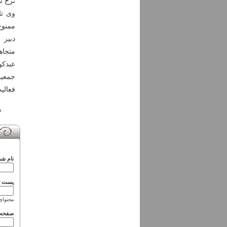
نرخ ش
وی تا
ممنوع
دبیر 
متجاه
عبدکو
فعالی
نام شم
پست ال
محتوای
صفحه 