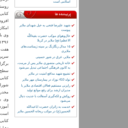
اسلامی است
روستا
پربیننده ها
کتابی
افزود
شهید علیرضا فتحی به خیل شهدای ملایر
امکان
پیوست
وی با
حال‌وهوای موکب حضرت بقیة‌اللّٰه
الاعظم(عج) ملایر در کربلا
۱۵ مدال رنگارنگ بر سینه ژیمناست‌های
هفت ک
ملایری
ملایر، غرق در شور حسینی
خانه تاریخی منصوری ملایر پس از مرمت،
به کانون فرهنگی اجتماعی تبدیل می‌شود
سطح 
تشییع شهید مدافع امنیت در ملایر
کتابی
تولد 410 نوزاد در بیمارستان مهر ملایر
شورای
رایزنی مستقیم فعالان اقتصادی ملایر با
مدیران ارشد برای رفع موانع تولید
مخدر 
روکش و لکه‌گیری آسفالت با جدیت دنبال
وی بر
می‌شود
آموزش
خدمت به زائران حضرت اباعبدالله
الحسین(ع) در موکب ریحانه الحسین ملایر
است و
کتابی
دهیار