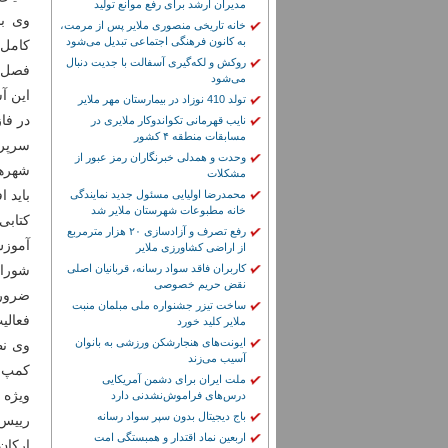
مدیران ارشد برای رفع موانع تولید
وی با
خانه تاریخی منصوری ملایر پس از مرمت،
به کانون فرهنگی اجتماعی تبدیل می‌شود
کامل 
روکش و لکه‌گیری آسفالت با جدیت دنبال
فصل ج
می‌شود
تولد 410 نوزاد در بیمارستان مهر ملایر
در فاز اولیه ای
نایب قهرمانی تکواندوکار ملایری در
مسابقات منطقه ۴ کشور
سرپرس
وحدت و همدلی خبرنگاران رمز عبور از
مشکلات
باید افزایش ی
محمدرضا اولیایی مسئول جدید نمایندگی
خانه مطبوعات شهرستان ملایر شد
کتابی
رفع تصرف و آزادسازی ۲۰ هزار مترمربع
آموزش
از اراضی کشاورزی ملایر
کاربران فاقد سواد رسانه، قربانیان اصلی
شورا 
نقض حریم خصوصی
ضرورت
ساخت تیزر جشنواره ملی مبلمان منبت
فعالی
ملایر کلید خورد
ایونت‌های هنجارشکن ورزشی به بانوان
آسیب می‌زند
کمپ‌ 
ملت ایران برای دشمن آمریکایی
ویژه 
درس‌های فراموش‌نشدنی دارد
باج دیجیتال بدون سپر سواد رسانه
رییس 
اربعین نماد اقتدار و همبستگی امت
ارکان