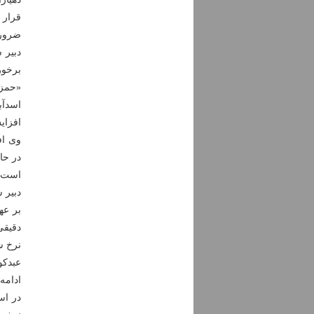
قرار داد و گفت
ضرورت
برخور
افزای
در حا
است.
دبیر 
دقیقی
نرخ شیو