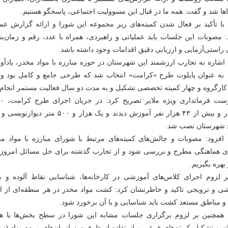
ها شد و گفت: همه ما در قبال این مسوولیت اجتماعی، پاسخگو هستیم.
 با تأکید بر فعال شدن کمیته‌های زیر مجموعه این شورا و ارائه گزارش عمل
: مصوبات این جلسات باید عملیاتی و راهبردی، همراه با عدد، رقم و زمان‌
 راستی‌آزمایی و ارزیابی دقیق اقدامات وجود داشته باشد.
 اشاره به تجارب ارزشمند این شهرستان در حوزه مبارزه با مواد مخدر، یادآو
۱۳۹۶ به عنوان پایلوت طرح «کرامت» انتخاب شد که طرحی جامع و کامل بود و
ارگروه و چهار کمیته تخصصی تشکیل و به مدت دو سال فعالیت مستمر انجام
برگزار و بیش از ۴۳ هزار نفر آموزش دیدند و یک 
شهرستان نصب شد.
 افزود: مصوبات و چالش‌های کمیته‌های مرتبط با شورای مبارزه با مواد م
 هماهنگی مطرح و بررسی شود و از تجارب گذشته برای حل مسائل امروز برا
بهره بگیریم.
 لزوم اجرای کلاس‌های آموزشی در کارخانه‌ها، شناسایی نقاط آلوده و ب
ی و ترویجی تاکید و خاطرنشان کرد: کشت مواد مخدر در هر منطقه‌ای از ا
 مناطق مستعد کشت باید شناسایی و با آن برخورد شود.
 همچنین بر لزوم برگزاری جلسات مشابه این شورا در سطح بخش‌ها با ه
ان و تشکیل کمیته‌های فرعی و استفاده از ظرفیت سازمان‌های مردم نهاد (سمن