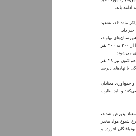
دبیر شورای هماهنگی مبارزه با مواد مخدر استان همدان نیز از افزایش ظرفیت مراکز ماده ۱۶، تشدید
بر داد.
نهاوند، شهرستان‌های نهاوند،
اسدآباد، ملایر تویسرکان را پوشش می‌دهد که در تلاش هستیم ظرفیت این مرکز را از ۲۰۰ به ۴۰۰ نفر
ی می‌شوند.
وی افزود: سال گذشته ۱۲۲ نفر از شهرستان ملایر در این مراکز نگهداری شدند و هم‌اکنون نیز ۲۸ نفر
ی با نهادهای ذیربط
 و جمع‌آوری معتادان
 بهزیستی فعالیت می‌کنند و باید نظارت
ند با بیان اینکه سال گذشته در هفت کمپ ترک اعتیاد ملایر ۲ هزار و ۲۰۰ معتاد پذیرش شدند،
تیاد، گروه سنی ۱۸ تا ۶۰ سال است و نرخ شیوع مواد مخدر
ش یابد و طبق هدفگذاری، سالی ۲ درصد به بهبودیافتگان افزوده و