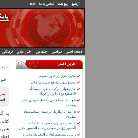
رفتن به محتوای اصلی
آرشیو
پیوندها
تماس با ما
Rss
صفحه اصلی
سیاسی
اجتماعی
اخبار ملایر
فرهنگی
آخرین اخبار
6. ارديبهشت 1405 - 9:12
ملایر، غرق در شور حسینی
ضرو
تشییع شهید مدافع امنیت در ملایر
حال‌وهوای موکب حضرت بقیة‌اللّٰه
الاعظم(عج) ملایر در کربلا
استا
شهید علیرضا فتحی به خیل شهدای ملایر
پیوست
۱۵ مدال رنگارنگ بر سینه ژیمناست‌های
به گز
ملایری
کتاب
خدمت به زائران حضرت اباعبدالله
الحسین(ع) در موکب ریحانه الحسین ملایر
شهرستا
رایزنی مستقیم فعالان اقتصادی ملایر با
احیای