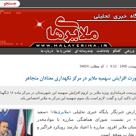
فرم جستج
جستجو
ورزشی
گفتگو
یادداشت
چندرسانه ای
تماس با ما
درباره ما
|
کد مطلب:
34824
رت افزایش سهمیه ملایر در مرکز نگهداری معتادان متجاهر
سرپرست فرمانداری ویژه ملا
ن تاکید کرد و گفت: لازم است یک سوم سهمیه این مرکز به ملایر اختصاص یابد.
ارش خبرنگار پایگاه خبری تحلیلی «
ملایری‌ها
»؛ «سعید
ی» در نشست شورای هماهنگی مبارزه با موادمخدر
ن ملایر افزود: مبارزه با اعتیاد نیازمند رویکرد فراگیر و
 تجارب موفق است.