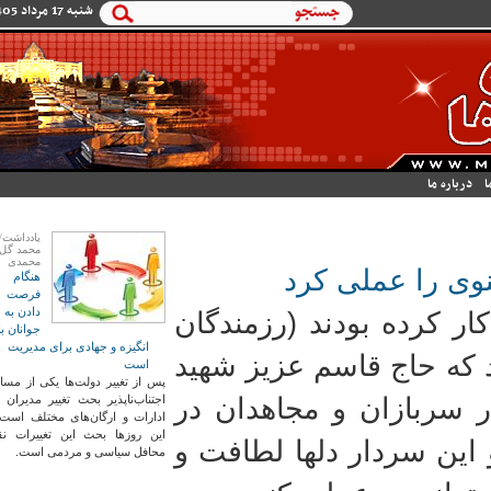
فرم جستجو
شنبه 17 مرداد 1405
جستجو
ا
درباره ما
یادداشت/
محمد گل
محمدی
نوی را عملی کرد
هنگام
فرصت
دادن به
ار کرده بودند (رزمندگان
جوانان با
انگیزه و جهادی برای مدیریت
 که حاج قاسم عزیز شهید
است
پس از تغییر دولت‌ها یکی از مسا
 سربازان و مجاهدان در
اجتناب‌ناپذیر بحث تغییر مدیران 
ادارات و ارگان‌های مختلف است
این روزها بحث این تغییرات نق
 این سردار دلها لطافت و
محافل سیاسی و مردمی است.