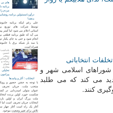
های بی
برنامه دا
مردم را
درآورد/مسئولین برنامه روشنایی
بدهند!
علی رغم اینکه برنامه خاموش
توسط شرکت های توزیع بر
استانی اعلام می شود اما کمتر پ
می آید که طبق برنامه قطعی بر
انجام شود و حتی به جای یکبار دو
یا سه بار شبکه برق با خاموش
همراه است.
یادداشت/
حسین
ربیعی
خلفات انتخاباتی
کارشناس
رسانه و
فضای
مجازی
ت شوراهای اسلامی شهر و
تحلیلی
پیرامون
هدید می کند که می طلبد
انتخابات ؛ آثار و پیامدها
با توجه به جشن حضور و رویکر
منتخب ملت، جریان تحریف ب
گیری کنند.
عنوان متولی امیدزدایی در کشو
شکست خورد. اولین برنده انتخاب
ملت بزرگ ایران و اولین بازند
انتخابات جریان تحریف است اما ا
آغاز یک راه است آغاز چهار سا
تلاش برای تغییر وضعیت موجود.