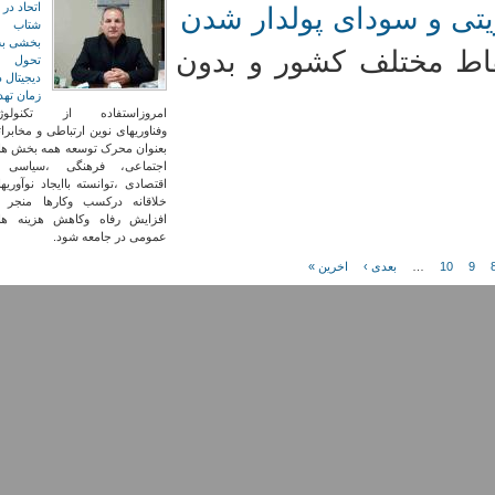
اتحاد در
یتی و سودای پولدار شدن
شتاب
بخشی به
قاط مختلف کشور و بدون
تحول
دیجیتال د
زمان تهد
امروزاستفاده از تکنولوژ
وفناوریهای نوین ارتباطی و مخابرا
بعنوان محرک توسعه همه بخش ها
اجتماعی، فرهنگی ،سیاسی 
اقتصادی ،توانسته باایجاد نوآوریه
خلاقانه درکسب وکارها منجر ب
افزایش رفاه وکاهش هزینه ها
عمومی در جامعه شود.
9
10
…
بعدی ›
اخرین »