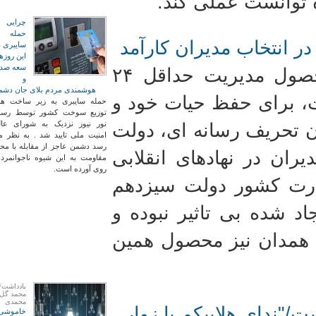
ه توانست عملی کند.
چرایی
حمله
در انتخاب مدیران کارآمد
سایبری د
این روزها
سعه صدر
تفکر لیبرالی که وضعیت موجود محصول مدیریت حداقل ۲۴
و
هوشمندی مردم بلای جان دشم
ت، برای حفظ حیات خود و
حمله سایبری به زیر ساخت ها
توزیع سوخت کشور توسط رسان
نور نیوز نزدیک به شورای عال
ان تحریف رسانه ای، دولت
امنیت ملی تایید شد . به نظر 
رسد دشمن عاجز از مقابله با مح
ران در نهادهای انقلابی
مقاومت به این شیوه ناجوانمردا
روی آورده است.
زارت کشور دولت سیزدهم
د شده بی تاثیر نبوده و
 همدان نیز محصول همین
یادداشت/
محمد گل
محمدی
/"ندای هلابیکم یا زوار
خاموشی